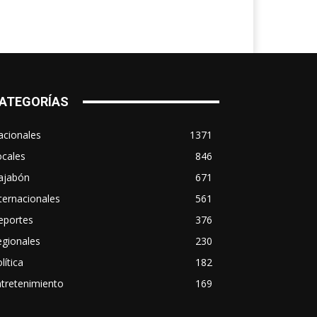
ATEGORÍAS
acionales
1371
ocales
846
ajabón
671
ternacionales
561
eportes
376
egionales
230
lítica
182
tretenimiento
169