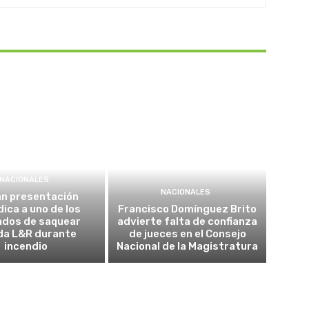
NACIONALES
NACIONALES
an presentación
dica a uno de los
Francisco Domínguez Brito
ados de saquear
advierte falta de confianza
da L&R durante
de jueces en el Consejo
incendio
Nacional de la Magistratura