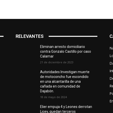
RELEVANTES
C
Eliminan arresto domiciliario
N
contra Gonzalo Castillo por caso
L
Calamar
21 de diciembre de 2023
D
In
Autoridades Investigan muerte
de motoconcho fue escondido
D
en una alcantarilla de una
R
cañada en comunidad de
Dajabón.
Po
18 de mayo de 2024
En
Elier empuja 4 y Leones derrotan
Licey, quedan terceros