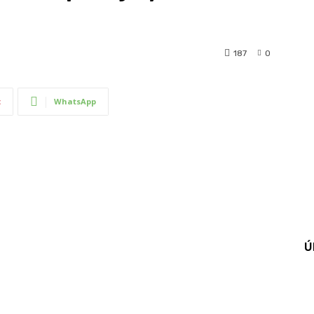
a
187
0
t
WhatsApp
Ú