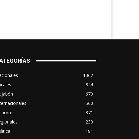
ATEGORÍAS
acionales
1362
ocales
844
ajabón
670
ternacionales
560
eportes
371
egionales
230
lítica
181