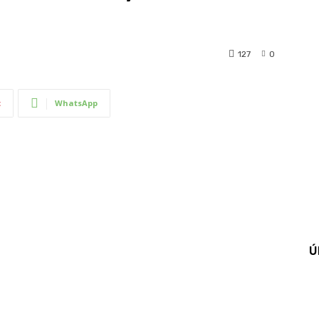
127
0
t
WhatsApp
Ú