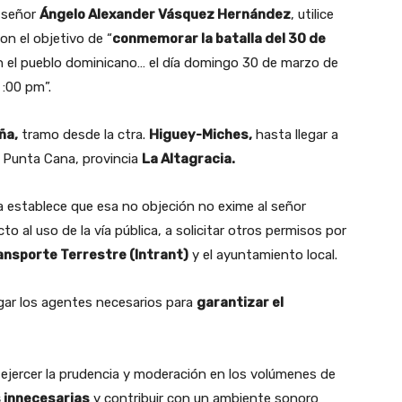
 señor
Ángelo Alexander Vásquez Hernández
, utilice
con el objetivo de “
conmemorar la batalla del 30 de
n el pueblo dominicano… el día domingo 30 de marzo de
 :00 pm”.
ña,
tramo desde la ctra.
Higuey-Miches,
hasta llegar a
o Punta Cana, provincia
La Altagracia.
cía establece que esa no objeción no exime al señor
 al uso de la vía pública, a solicitar otros permisos por
ransporte Terrestre (Intrant)
y el ayuntamiento local.
legar los agentes necesarios para
garantizar el
ejercer la prudencia y moderación en los volúmenes de
s innecesarias
y contribuir con un ambiente sonoro