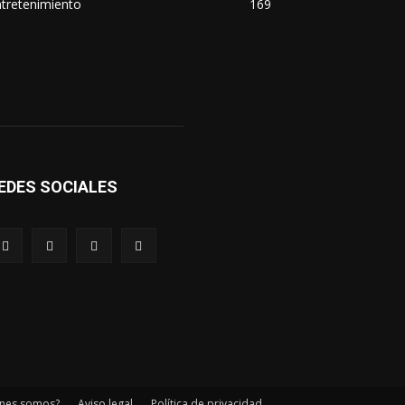
tretenimiento
169
EDES SOCIALES
nes somos?
Aviso legal
Política de privacidad