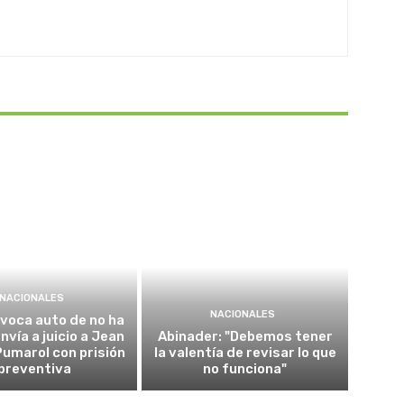
NACIONALES
NACIONALES
voca auto de no ha
envía a juicio a Jean
Abinader: "Debemos tener
umarol con prisión
la valentía de revisar lo que
preventiva
no funciona"