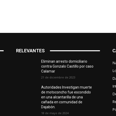
RELEVANTES
C
Eliminan arresto domiciliario
N
contra Gonzalo Castillo por caso
L
Calamar
21 de diciembre de 2023
D
In
Autoridades Investigan muerte
de motoconcho fue escondido
D
en una alcantarilla de una
R
cañada en comunidad de
Dajabón.
Po
18 de mayo de 2024