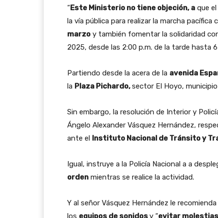
“
Este Ministerio no tiene objeción, a
que el
la vía pública para realizar la marcha pacífica 
marzo
y también fomentar la solidaridad co
2025, desde las 2:00 p.m. de la tarde hasta 6
Partiendo desde la acera de la
avenida Espa
la
Plaza Pichardo,
sector EI Hoyo, municipi
Sin embargo, la resolución de Interior y Poli
Ángelo Alexander Vásquez Hernández, respecto
ante el
Instituto Nacional de Tránsito y T
Igual, instruye a la Policía Nacional a a desp
orden
mientras se realice la actividad.
Y al señor Vásquez Hernández le recomienda 
los
equipos de sonidos
y “
evitar molestia