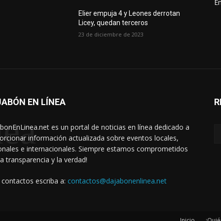
En
Elier empuja 4 y Leones derrotan
Licey, quedan terceros
23 de diciembre de 2023
ABÓN EN LÍNEA
R
nea
bonEnLinea.net es un portal de noticias en línea dedicado a
orcionar información actualizada sobre eventos locales,
onales e internacionales. Siempre estamos comprometidos
la transparencia y la verdad!
 contactos escriba a:
contactos@dajabonenlinea.net
Inicio
¿Quié