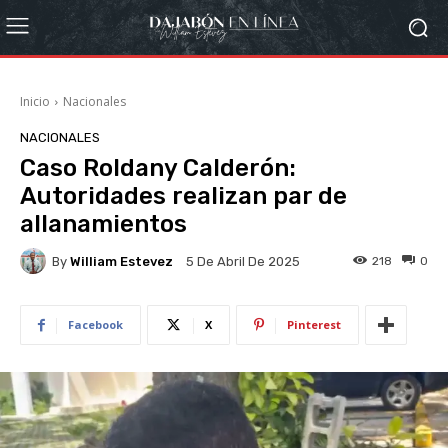
Inicio
Nacionales
NACIONALES
Caso Roldany Calderón:
Autoridades realizan par de
allanamientos
By
William Estevez
218
0
5 De Abril De 2025
Facebook
X
Pinterest