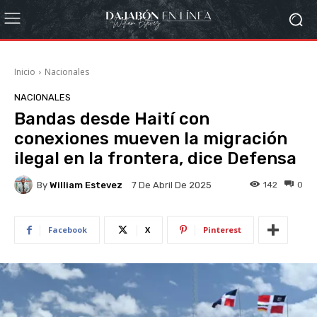
Inicio
Nacionales
NACIONALES
Bandas desde Haití con
conexiones mueven la migración
ilegal en la frontera, dice Defensa
By
William Estevez
142
0
7 De Abril De 2025
Facebook
X
Pinterest