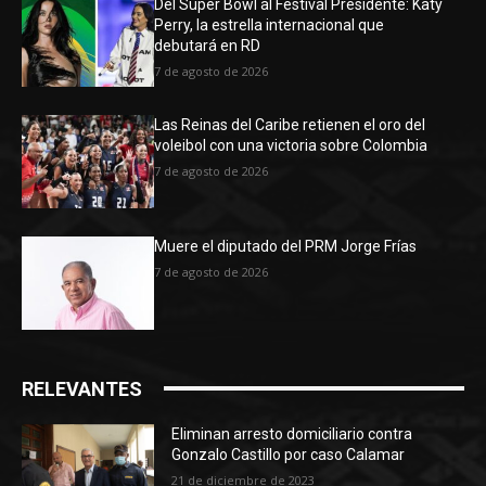
Del Super Bowl al Festival Presidente: Katy
Perry, la estrella internacional que
debutará en RD
7 de agosto de 2026
Las Reinas del Caribe retienen el oro del
voleibol con una victoria sobre Colombia
7 de agosto de 2026
Muere el diputado del PRM Jorge Frías
7 de agosto de 2026
RELEVANTES
Eliminan arresto domiciliario contra
Gonzalo Castillo por caso Calamar
21 de diciembre de 2023