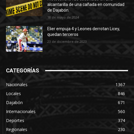
alcantarilla de una cañada en comunidad
de Dajabón.
18 de mayo de 2024
Elier empuja 4 y Leones derrotan Licey,
quedan terceros
23 de diciembre de 2023
CATEGORÍAS
Nacionales
1367
Locales
846
Dajabón
671
Internacionales
560
Deportes
374
Regionales
230