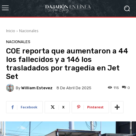
Inicio
Nacionales
NACIONALES
COE reporta que aumentaron a 44
los fallecidos y a 146 los
trasladados por tragedia en Jet
Set
By
William Estevez
115
0
8 De Abril De 2025
Facebook
X
Pinterest