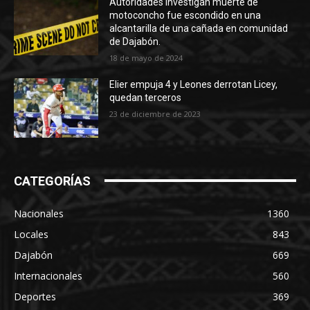
Autoridades Investigan muerte de
motoconcho fue escondido en una
alcantarilla de una cañada en comunidad
de Dajabón.
18 de mayo de 2024
Elier empuja 4 y Leones derrotan Licey,
quedan terceros
23 de diciembre de 2023
CATEGORÍAS
Nacionales
1360
Locales
843
Dajabón
669
Internacionales
560
Deportes
369