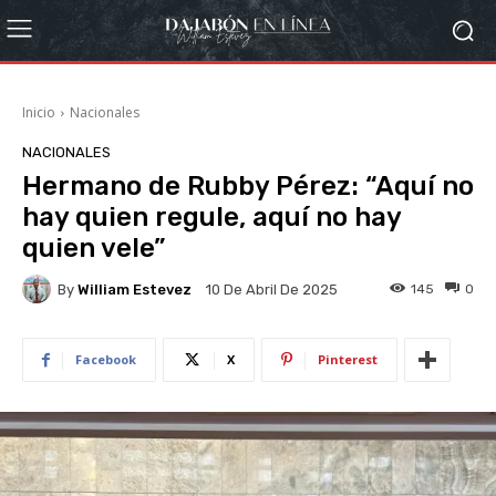
Inicio
Nacionales
NACIONALES
Hermano de Rubby Pérez: “Aquí no
hay quien regule, aquí no hay
quien vele”
By
William Estevez
145
0
10 De Abril De 2025
Facebook
X
Pinterest