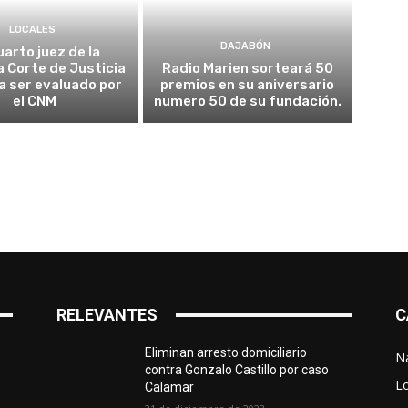
LOCALES
DAJABÓN
uarto juez de la
 Corte de Justicia
Radio Marien sorteará 50
 a ser evaluado por
premios en su aniversario
el CNM
numero 50 de su fundación.
RELEVANTES
C
Eliminan arresto domiciliario
N
contra Gonzalo Castillo por caso
L
Calamar