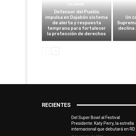
DAJABÓN
Defensor del Pueblo
impulsa en Dajabón sistema
Un c
de alerta y respuesta
Suprema
temprana para fortalecer
declina
la protección de derechos
RECIENTES
Del Super Bowl al Festival
Presidente: Katy Perry, la estrella
internacional que debutará en RD