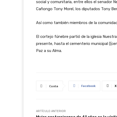
social y comunitaria, entre ellos el senador N
Cañongo Tony Morel, los diputados Tony Ben
Así como también miembros de la comunidad c
El cortejo fúnebre partió de la iglesia Nuestr
presente, hasta el cementerio municipal ((ce
Paz a su Alma.
Facebook
X
Cuota
ARTÍCULO ANTERIOR
Mujer costarricense de 41 años es la víct