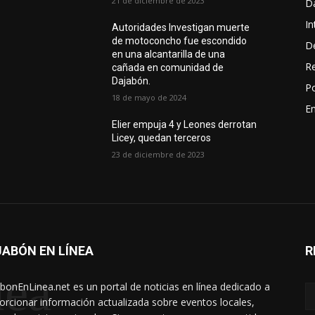
21 de diciembre de 2023
D
In
Autoridades Investigan muerte
de motoconcho fue escondido
D
en una alcantarilla de una
R
cañada en comunidad de
Dajabón.
Po
18 de mayo de 2024
En
Elier empuja 4 y Leones derrotan
Licey, quedan terceros
23 de diciembre de 2023
ABÓN EN LÍNEA
R
nea
bonEnLinea.net es un portal de noticias en línea dedicado a
orcionar información actualizada sobre eventos locales,