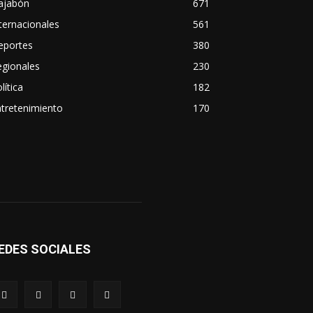
ajabón
671
ternacionales
561
eportes
380
egionales
230
lítica
182
tretenimiento
170
EDES SOCIALES