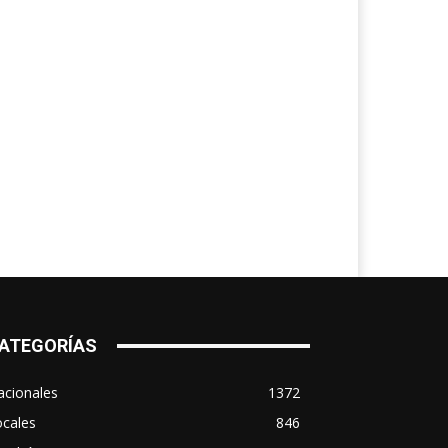
ATEGORÍAS
acionales
1372
ocales
846