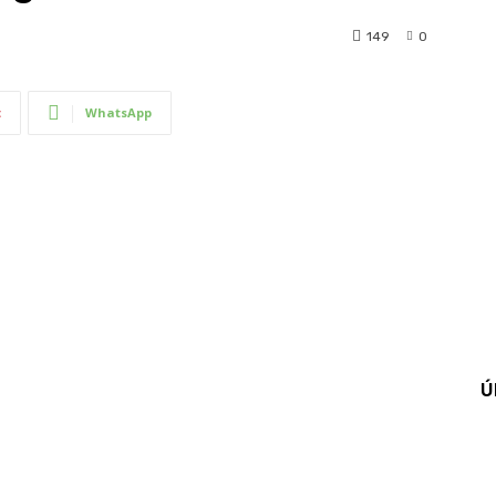
149
0
t
WhatsApp
Ú