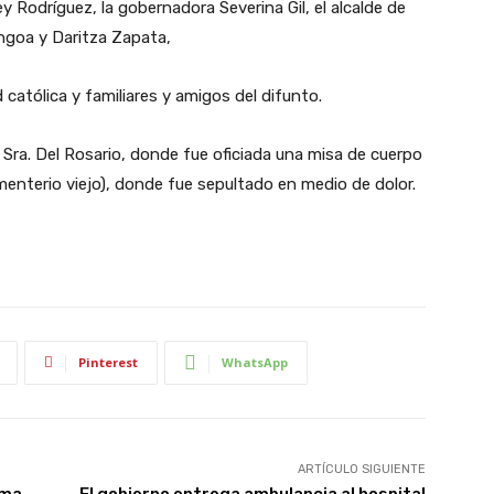
ey Rodríguez, la gobernadora Severina Gil, el alcalde de
goa y Daritza Zapata,
atólica y familiares y amigos del difunto.
a Sra. Del Rosario, donde fue oficiada una misa de cuerpo
menterio viejo), donde fue sepultado en medio de dolor.
Pinterest
WhatsApp
ARTÍCULO SIGUIENTE
ima
El gobierno entrega ambulancia al hospital