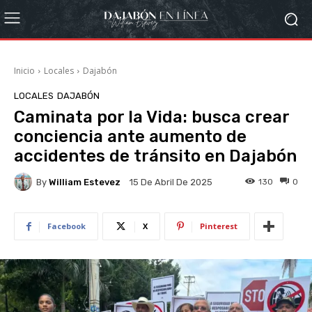
Inicio
Locales
Dajabón
LOCALES
DAJABÓN
Caminata por la Vida: busca crear
conciencia ante aumento de
accidentes de tránsito en Dajabón
By
William Estevez
130
0
15 De Abril De 2025
Facebook
X
Pinterest