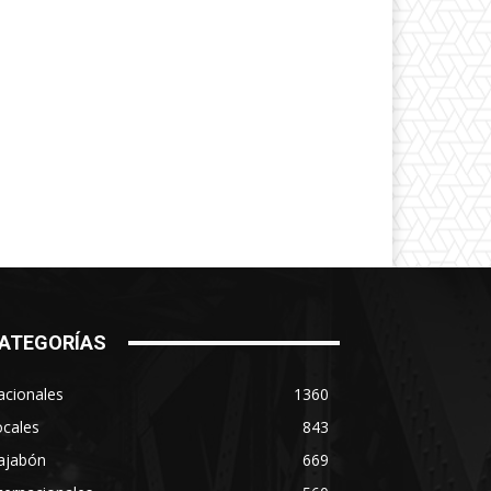
ATEGORÍAS
acionales
1360
ocales
843
ajabón
669