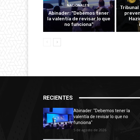
NACIONALES
Tribunal
Abinader: "Debemos tener
preven
la valentía de revisar lo que
Hazi
no funciona"
RECIENTES
Abinader: "Debemos tener la
valentía de revisar lo que no
funciona"
5 de agosto de 2026