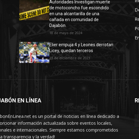
In
Autoridades Investigan muerte
de motoconcho fue escondido
D
en una alcantarilla de una
R
cañada en comunidad de
Dajabón.
Po
18 de mayo de 2024
En
Elier empuja 4 y Leones derrotan
Licey, quedan terceros
23 de diciembre de 2023
ABÓN EN LÍNEA
R
nea
bonEnLinea.net es un portal de noticias en línea dedicado a
orcionar información actualizada sobre eventos locales,
onales e internacionales. Siempre estamos comprometidos
la transparencia y la verdad!