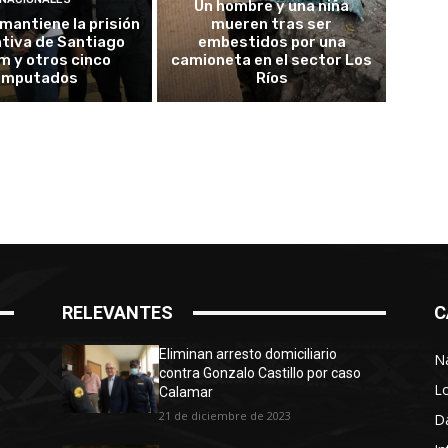
Un hombre y una niña
 mantiene la prisión
mueren tras ser
tiva de Santiago
embestidos por una
m y otros cinco
camioneta en el sector Los
imputados
Ríos
RELEVANTES
C
Eliminan arresto domiciliario
N
contra Gonzalo Castillo por caso
L
Calamar
21 de diciembre de 2023
D