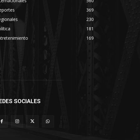
ternacionales
560
eportes
369
egionales
230
lítica
181
tretenimiento
169
EDES SOCIALES