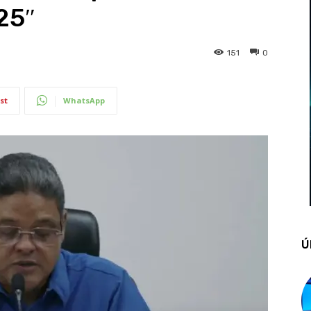
25″
151
0
st
WhatsApp
Ú