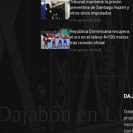
Tribunal mantiene la prisión
preventiva de Santiago Hazim y
otros cinco imputados
5 de agosto de 2026
República Dominicana recupera
el oro en el relevo 4×100 mixtos
tras revisión oficial
5 de agosto de 2026
DAJ
Dajabón en Li
Daja
prop
naci
con 