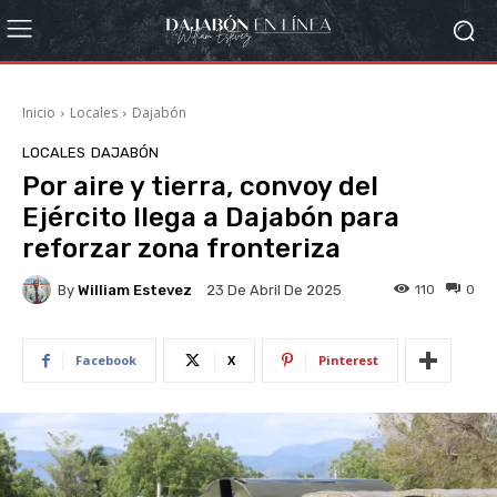
Inicio
Locales
Dajabón
LOCALES
DAJABÓN
Por aire y tierra, convoy del
Ejército llega a Dajabón para
reforzar zona fronteriza
By
William Estevez
110
0
23 De Abril De 2025
Facebook
X
Pinterest