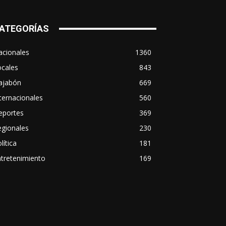
ATEGORÍAS
acionales
1360
ocales
843
ajabón
669
ternacionales
560
eportes
369
egionales
230
lítica
181
tretenimiento
169