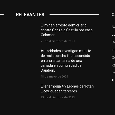
RELEVANTES
C
Eliminan arresto domiciliario
N
contra Gonzalo Castillo por caso
L
Calamar
21 de diciembre de 2023
D
In
Autoridades Investigan muerte
de motoconcho fue escondido
D
en una alcantarilla de una
R
cañada en comunidad de
Dajabón.
Po
18 de mayo de 2024
En
Elier empuja 4 y Leones derrotan
Licey, quedan terceros
23 de diciembre de 2023