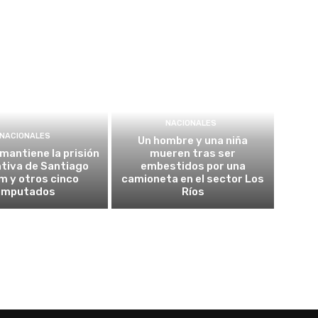
NACIONALES
NACIONALES
Un hombre y una niña
 mantiene la prisión
mueren tras ser
tiva de Santiago
embestidos por una
m y otros cinco
camioneta en el sector Los
imputados
Ríos