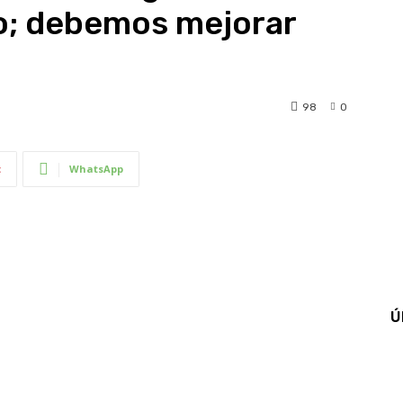
o; debemos mejorar
98
0
t
WhatsApp
Ú