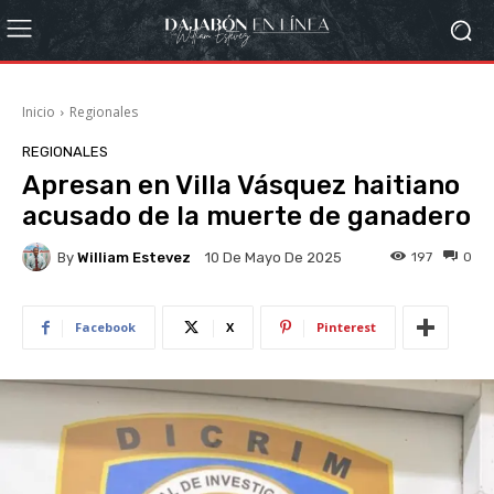
Inicio
Regionales
REGIONALES
Apresan en Villa Vásquez haitiano
acusado de la muerte de ganadero
By
William Estevez
197
0
10 De Mayo De 2025
Facebook
X
Pinterest