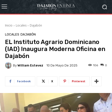
Inicio
Locales
Dajabón
LOCALES
DAJABÓN
EL Instituto Agrario Dominicano
(IAD) Inaugura Moderna Oficina en
Dajabón
By
William Estevez
106
0
10 De Mayo De 2025
Facebook
X
Pinterest