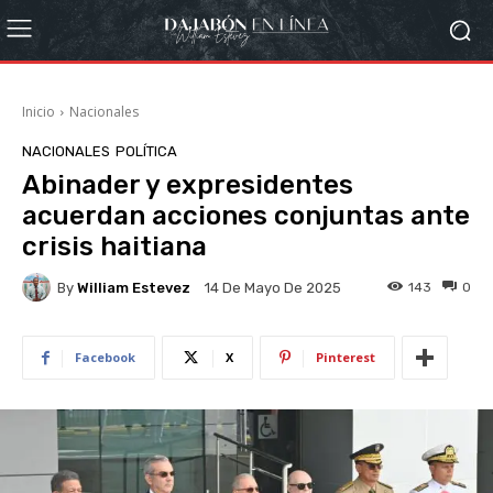
Inicio
Nacionales
NACIONALES
POLÍTICA
Abinader y expresidentes
acuerdan acciones conjuntas ante
crisis haitiana
By
William Estevez
143
0
14 De Mayo De 2025
Facebook
X
Pinterest