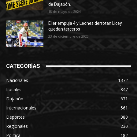
de Dajabón.
18 de mayo de 2024
Elier empuja 4 y Leones derrotan Licey,
quedan terceros
23 de diciembre de 2023
CATEGORÍAS
Nacionales
1372
Locales
847
Dajabón
671
Internacionales
561
Deportes
380
Regionales
230
Política
182