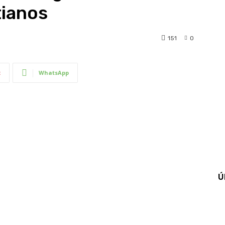
tianos
151
0
t
WhatsApp
Ú