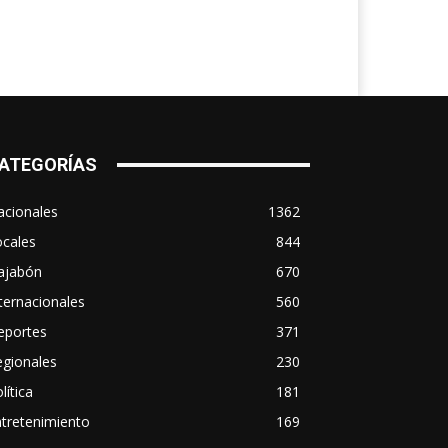
ATEGORÍAS
acionales
1362
ocales
844
ajabón
670
ternacionales
560
eportes
371
egionales
230
lítica
181
tretenimiento
169