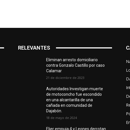
RELEVANTES
C
Eliminan arresto domiciliario
N
contra Gonzalo Castillo por caso
L
Calamar
21 de diciembre de 2023
D
In
Autoridades Investigan muerte
de motoconcho fue escondido
D
en una alcantarilla de una
R
cañada en comunidad de
Dajabón.
Po
18 de mayo de 2024
En
Elier empuja 4 y Leones derrotan