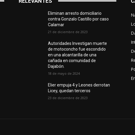
RELEVANTES
C
Eliminan arresto domiciliario
N
contra Gonzalo Castillo por caso
L
Calamar
21 de diciembre de 2023
D
In
Autoridades Investigan muerte
de motoconcho fue escondido
D
en una alcantarilla de una
R
cañada en comunidad de
Dajabón.
Po
18 de mayo de 2024
En
Elier empuja 4 y Leones derrotan
Licey, quedan terceros
23 de diciembre de 2023