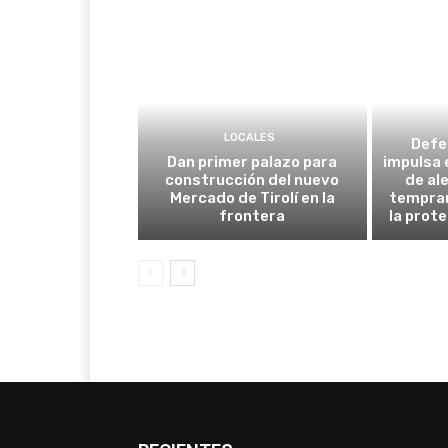
LOCALES
Defe
Dan primer palazo para
impulsa 
construcción del nuevo
de al
Mercado de Tirolí en la
tempran
frontera
la prot