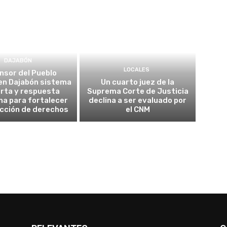
DAJABÓN
LOCALES
nsor del Pueblo
en Dajabón sistema
Un cuarto juez de la
erta y respuesta
Suprema Corte de Justicia
a para fortalecer
declina a ser evaluado por
ección de derechos
el CNM