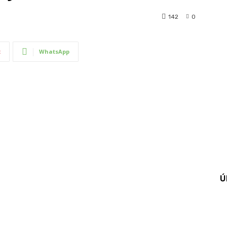
142
0
t
WhatsApp
Ú