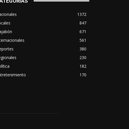
ATEGORÍAS
acionales
1372
ocales
847
ajabón
671
ternacionales
561
eportes
380
egionales
230
lítica
182
tretenimiento
170