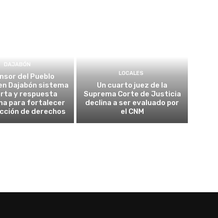
DAJABÓN
LOCALES
nsor del Pueblo
en Dajabón sistema
Un cuarto juez de la
erta y respuesta
Suprema Corte de Justicia
a para fortalecer
declina a ser evaluado por
ección de derechos
el CNM