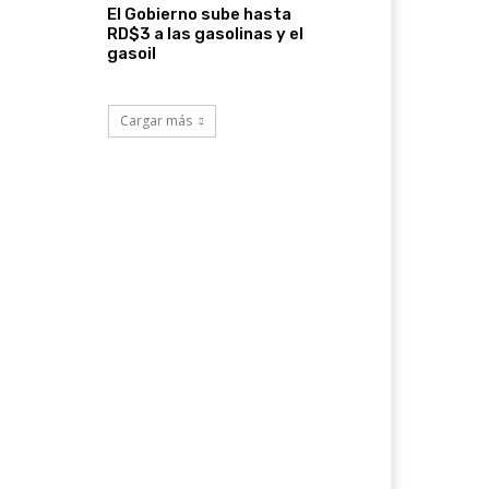
El Gobierno sube hasta
RD$3 a las gasolinas y el
gasoil
Cargar más