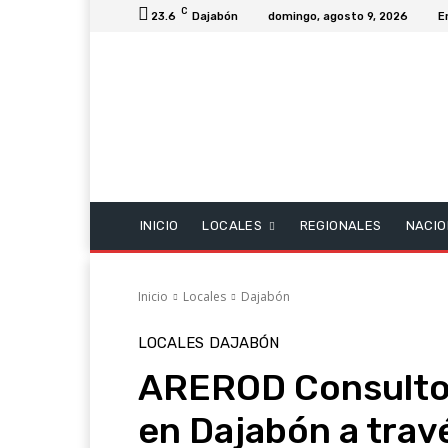
C
23.6
Dajabón
domingo, agosto 9, 2026
E
INICIO
LOCALES
REGIONALES
NACIO
Inicio
Locales
Dajabón
LOCALES
DAJABÓN
AREROD Consultor
en Dajabón a trav