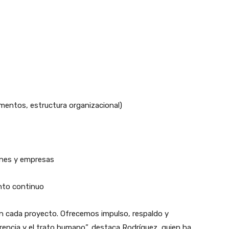
mentos, estructura organizacional)
ones y empresas
nto continuo
 cada proyecto. Ofrecemos impulso, respaldo y
parencia y el trato humano”, destaca Rodríguez, quien ha