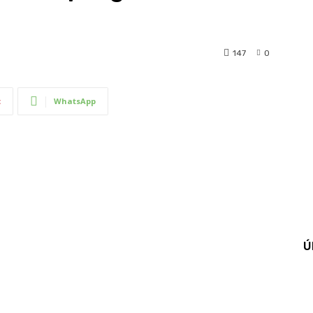
147
0
t
WhatsApp
Ú