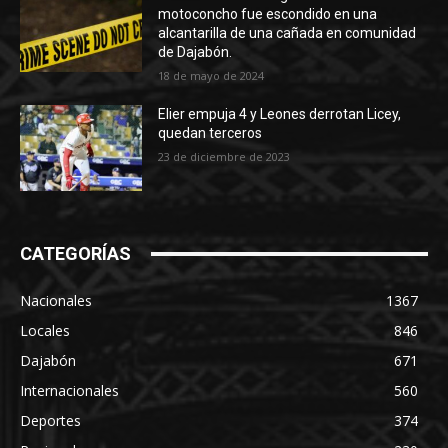
motoconcho fue escondido en una
alcantarilla de una cañada en comunidad
de Dajabón.
18 de mayo de 2024
Elier empuja 4 y Leones derrotan Licey,
quedan terceros
23 de diciembre de 2023
CATEGORÍAS
Nacionales
1367
Locales
846
Dajabón
671
Internacionales
560
Deportes
374