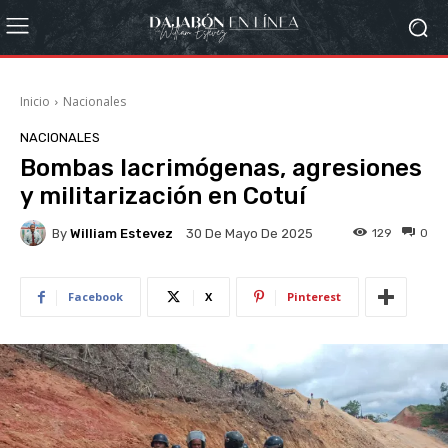
Inicio
Nacionales
NACIONALES
Bombas lacrimógenas, agresiones
y militarización en Cotuí
By
William Estevez
129
0
30 De Mayo De 2025
Facebook
X
Pinterest