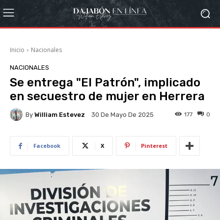
Inicio
Nacionales
NACIONALES
Se entrega "El Patrón", implicado
en secuestro de mujer en Herrera
By
William Estevez
177
0
30 De Mayo De 2025
Facebook
X
Pinterest