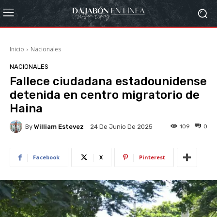
Inicio
Nacionales
NACIONALES
Fallece ciudadana estadounidense
detenida en centro migratorio de
Haina
By
William Estevez
109
0
24 De Junio De 2025
Facebook
X
Pinterest