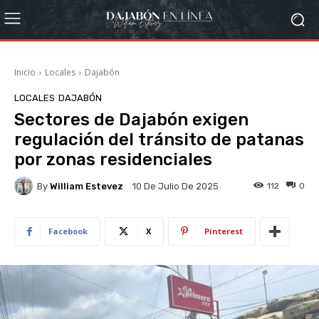
Inicio
Locales
Dajabón
LOCALES
DAJABÓN
Sectores de Dajabón exigen
regulación del tránsito de patanas
por zonas residenciales
By
William Estevez
112
0
10 De Julio De 2025
Facebook
X
Pinterest