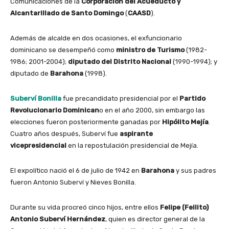
Comunicaciones de la
Corporación del Acueducto y
Alcantarillado de Santo Domingo
(
CAASD
).
Además de alcalde en dos ocasiones, el exfuncionario
dominicano se desempeñó como
ministro de Turismo
(1982-
1986; 2001-2004);
diputado del Distrito Nacional
(1990-1994); y
diputado de
Barahona
(1998).
Suberví Bonilla
fue precandidato presidencial por el
Partido
Revolucionario Dominican
o en el año 2000, sin embargo las
elecciones fueron posteriormente ganadas por
Hipólito Mejía
.
Cuatro años después, Suberví fue
aspirante
vicepresidencial
en la repostulación presidencial de Mejía.
El expolítico nació el 6 de julio de 1942 en
Barahona
y sus padres
fueron Antonio Suberví y Nieves Bonilla.
Durante su vida procreó cinco hijos, entre ellos
Felipe (Fellito)
Antonio Suberví Hernández
, quien es director general de la