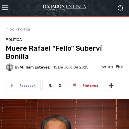
Inicio
Política
POLÍTICA
Muere Rafael "Fello" Suberví
Bonilla
By
William Estevez
101
0
15 De Julio De 2025
Facebook
X
Pinterest