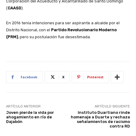
Corporación del Acueducto y Alcantarillado de Santo Domingo
(
CAASD
).
En 2016 tenía intenciones para ser aspirante a alcalde por el
Distrito Nacional, con el
Partido Revolucionario Moderno
(PRM)
, pero su postulación fue desestimada.
Facebook
X
Pinterest
ARTÍCULO ANTERIOR
ARTÍCULO SIGUIENTE
Joven pierde la vida por
Instituto Duartiano rinde
ahogamiento en río de
homenaje a Duarte y rechaza
Dajabón
señalamientos de racismo
contra RD