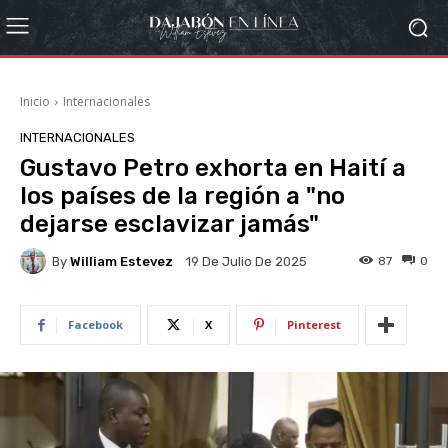
Inicio
Internacionales
INTERNACIONALES
Gustavo Petro exhorta en Haití a
los países de la región a "no
dejarse esclavizar jamás"
By
William Estevez
87
0
19 De Julio De 2025
Facebook
X
Pinterest