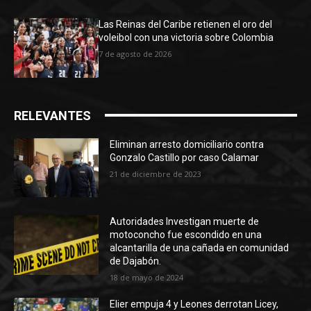
Las Reinas del Caribe retienen el oro del
voleibol con una victoria sobre Colombia
7 de agosto de 2026
RELEVANTES
Eliminan arresto domiciliario contra
Gonzalo Castillo por caso Calamar
21 de diciembre de 2023
Autoridades Investigan muerte de
motoconcho fue escondido en una
alcantarilla de una cañada en comunidad
de Dajabón.
18 de mayo de 2024
Elier empuja 4 y Leones derrotan Licey,