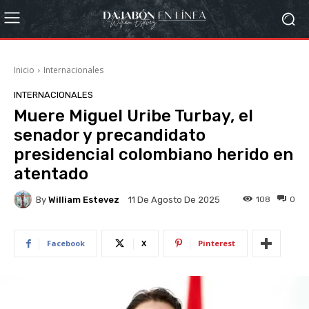
Inicio
Internacionales
INTERNACIONALES
Muere Miguel Uribe Turbay, el
senador y precandidato
presidencial colombiano herido en
atentado
By
William Estevez
108
0
11 De Agosto De 2025
Facebook
X
Pinterest