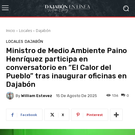
Inicio
Locales
Dajabón
LOCALES
DAJABÓN
Ministro de Medio Ambiente Paino
Henríquez participa en
conversatorio en “El Calor del
Pueblo” tras inaugurar oficinas en
Dajabón
By
William Estevez
136
0
15 De Agosto De 2025
Facebook
X
Pinterest