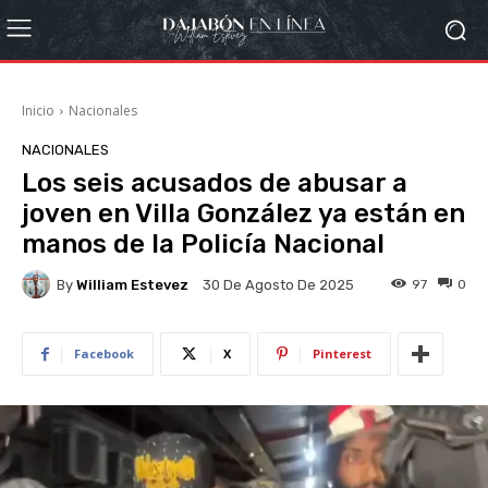
Inicio
Nacionales
NACIONALES
Los seis acusados de abusar a
joven en Villa González ya están en
manos de la Policía Nacional
By
William Estevez
97
0
30 De Agosto De 2025
Facebook
X
Pinterest