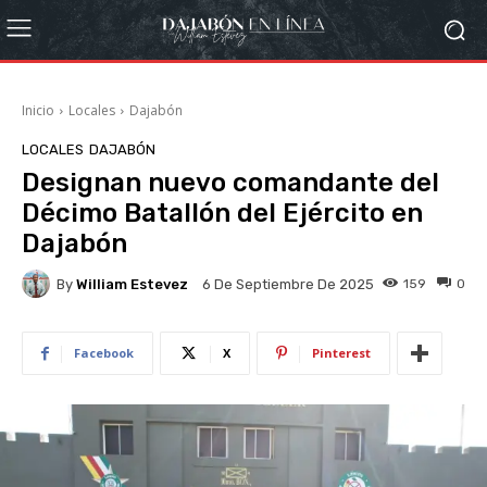
Inicio
Locales
Dajabón
LOCALES
DAJABÓN
Designan nuevo comandante del
Décimo Batallón del Ejército en
Dajabón
By
William Estevez
159
0
6 De Septiembre De 2025
Facebook
X
Pinterest