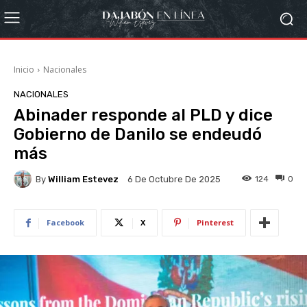
Inicio
Nacionales
NACIONALES
Abinader responde al PLD y dice
Gobierno de Danilo se endeudó
más
By
William Estevez
124
0
6 De Octubre De 2025
Facebook
X
Pinterest