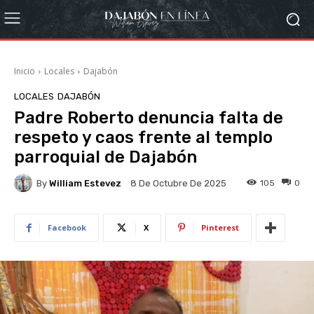
Inicio
Locales
Dajabón
LOCALES
DAJABÓN
Padre Roberto denuncia falta de
respeto y caos frente al templo
parroquial de Dajabón
By
William Estevez
105
0
8 De Octubre De 2025
Facebook
X
Pinterest