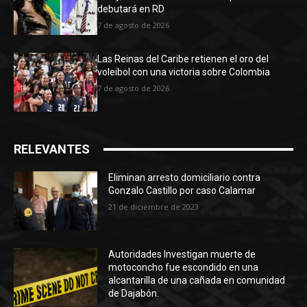
debutará en RD
7 de agosto de 2026
Las Reinas del Caribe retienen el oro del
voleibol con una victoria sobre Colombia
7 de agosto de 2026
RELEVANTES
Eliminan arresto domiciliario contra
Gonzalo Castillo por caso Calamar
21 de diciembre de 2023
Autoridades Investigan muerte de
motoconcho fue escondido en una
alcantarilla de una cañada en comunidad
de Dajabón.