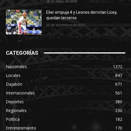
18 de mayo de 2024
Elier empuja 4 y Leones derrotan Licey,
quedan terceros
23 de diciembre de 2023
CATEGORÍAS
Nacionales
1372
Locales
847
Dajabón
671
Internacionales
561
Deportes
380
Regionales
230
Política
182
Entretenimiento
170