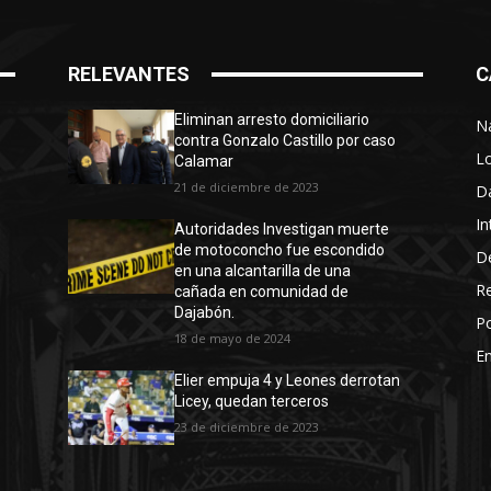
RELEVANTES
C
Eliminan arresto domiciliario
N
contra Gonzalo Castillo por caso
L
Calamar
21 de diciembre de 2023
D
In
Autoridades Investigan muerte
de motoconcho fue escondido
D
en una alcantarilla de una
R
cañada en comunidad de
Dajabón.
Po
18 de mayo de 2024
En
Elier empuja 4 y Leones derrotan
Licey, quedan terceros
23 de diciembre de 2023