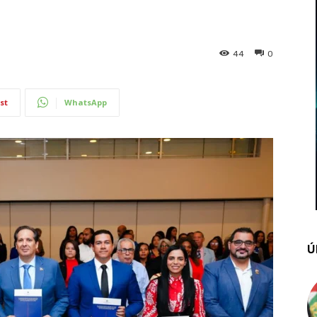
44
0
st
WhatsApp
Ú