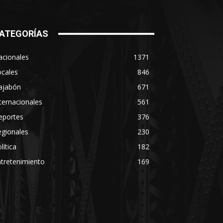
ATEGORÍAS
acionales
1371
ocales
846
ajabón
671
ternacionales
561
eportes
376
egionales
230
lítica
182
tretenimiento
169