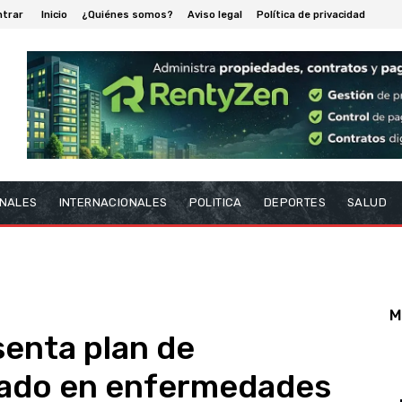
ntrar
Inicio
¿Quiénes somos?
Aviso legal
Política de privacidad
NALES
INTERNACIONALES
POLITICA
DEPORTES
SALUD
M
senta plan de
cado en enfermedades