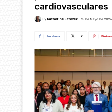
cardiovasculares
By
Katherine Estevez
15 De Mayo De 2026
Facebook
X
Pintere