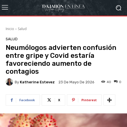
Inicio
Salud
SALUD
Neumólogos advierten confusión
entre gripe y Covid estaría
favoreciendo aumento de
contagios
By
Katherine Estevez
40
0
23 De Mayo De 2026
Facebook
X
Pinterest