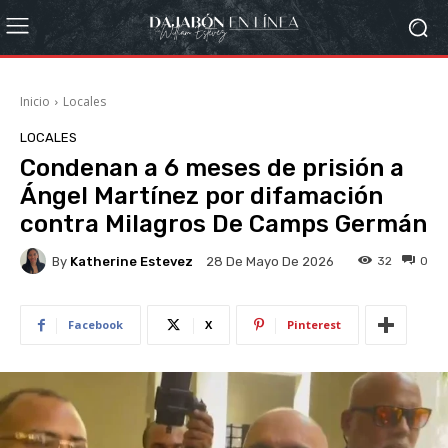
Inicio
Locales
LOCALES
Condenan a 6 meses de prisión a
Ángel Martínez por difamación
contra Milagros De Camps Germán
By
Katherine Estevez
32
0
28 De Mayo De 2026
Facebook
X
Pinterest