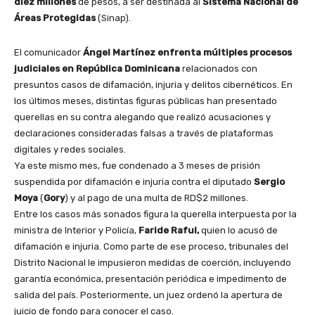
diez millones
de pesos, a ser destinada al
Sistema Nacional de
Áreas Protegidas
(Sinap).
El comunicador
Ángel Martínez enfrenta múltiples procesos
judiciales en República Dominicana
relacionados con
presuntos casos de difamación, injuria y delitos cibernéticos. En
los últimos meses, distintas figuras públicas han presentado
querellas en su contra alegando que realizó acusaciones y
declaraciones consideradas falsas a través de plataformas
digitales y redes sociales.
Ya este mismo mes, fue condenado a 3 meses de prisión
suspendida por difamación e injuria contra el diputado
Sergio
Moya
(
Gory
) y al pago de una multa de RD$2 millones.
Entre los casos más sonados figura la querella interpuesta por la
ministra de Interior y Policía,
Faride Raful,
quien lo acusó de
difamación e injuria. Como parte de ese proceso, tribunales del
Distrito Nacional le impusieron medidas de coerción, incluyendo
garantía económica, presentación periódica e impedimento de
salida del país. Posteriormente, un juez ordenó la apertura de
juicio de fondo para conocer el caso.