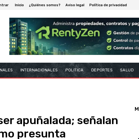
ntrar
Inicio
¿Quiénes somos?
Aviso legal
Política de privacidad
NALES
INTERNACIONALES
POLITICA
DEPORTES
SALUD
M
ser apuñalada; señalan
mo presunta