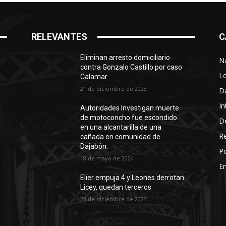
RELEVANTES
C
Eliminan arresto domiciliario
N
contra Gonzalo Castillo por caso
L
Calamar
21 de diciembre de 2023
D
In
Autoridades Investigan muerte
de motoconcho fue escondido
D
en una alcantarilla de una
R
cañada en comunidad de
Dajabón.
Po
18 de mayo de 2024
En
Elier empuja 4 y Leones derrotan
Licey, quedan terceros
23 de diciembre de 2023