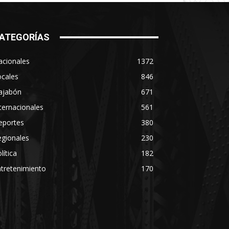
ATEGORÍAS
acionales
1372
ocales
846
ajabón
671
ternacionales
561
eportes
380
egionales
230
lítica
182
tretenimiento
170