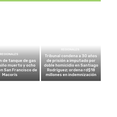
REGIONALES
REGIONALES
Tribunal condena a 30 años
n de tanque de gas
de prisión a imputado por
 niño muerto y ocho
doble homicidio en Santiago
en San Francisco de
Rodríguez; ordena rd$18
Macorís
millones en indemnización