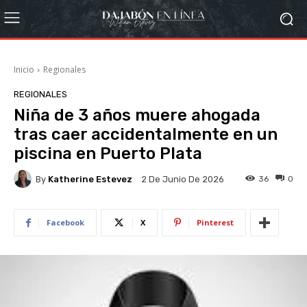
Inicio
Regionales
REGIONALES
Niña de 3 años muere ahogada
tras caer accidentalmente en un
piscina en Puerto Plata
By
Katherine Estevez
36
0
2 De Junio De 2026
Facebook
X
Pinterest