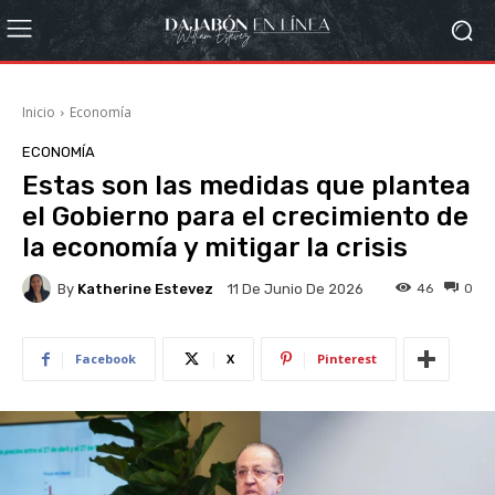
Inicio
Economía
ECONOMÍA
Estas son las medidas que plantea
el Gobierno para el crecimiento de
la economía y mitigar la crisis
By
Katherine Estevez
46
0
11 De Junio De 2026
Facebook
X
Pinterest