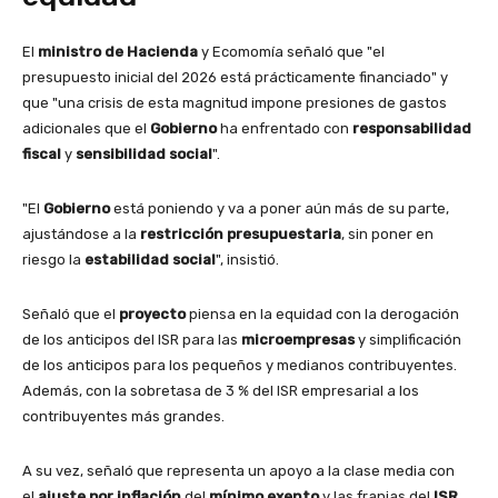
El
ministro de Hacienda
y Ecomomía señaló que "el
presupuesto inicial del 2026 está prácticamente financiado" y
que "una crisis de esta magnitud impone presiones de gastos
adicionales que el
Gobierno
ha enfrentado con
responsabilidad
fiscal
y
sensibilidad social
".
"El
Gobierno
está poniendo y va a poner aún más de su parte,
ajustándose a la
restricción presupuestaria
, sin poner en
riesgo la
estabilidad social
", insistió.
Señaló que el
proyecto
piensa en la equidad con la derogación
de los anticipos del ISR para las
microempresas
y simplificación
de los anticipos para los pequeños y medianos contribuyentes.
Además, con la sobretasa de 3 % del ISR empresarial a los
contribuyentes más grandes.
A su vez, señaló que representa un apoyo a la clase media con
el
ajuste por inflación
del
mínimo exento
y las franjas del
ISR