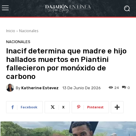
Inicio
Nacionales
NACIONALES
Inacif determina que madre e hijo
hallados muertos en Piantini
fallecieron por monóxido de
carbono
By
Katherine Estevez
24
0
13 De Junio De 2026
Facebook
X
Pinterest