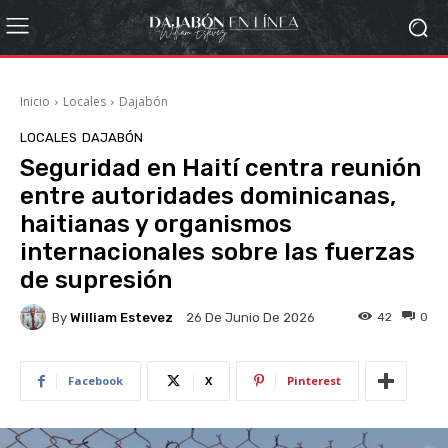
Inicio
Locales
Dajabón
LOCALES
DAJABÓN
Seguridad en Haití centra reunión
entre autoridades dominicanas,
haitianas y organismos
internacionales sobre las fuerzas
de supresión
By
William Estevez
42
0
26 De Junio De 2026
Facebook
X
Pinterest