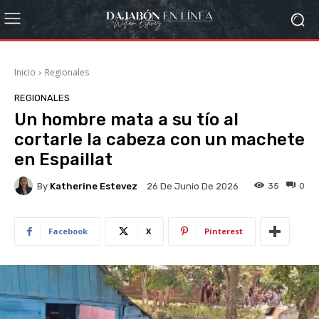
Inicio
Regionales
REGIONALES
Un hombre mata a su tío al
cortarle la cabeza con un machete
en Espaillat
By
Katherine Estevez
35
0
26 De Junio De 2026
Facebook
X
Pinterest