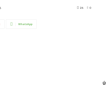
26
0
6
t
WhatsApp
Ú