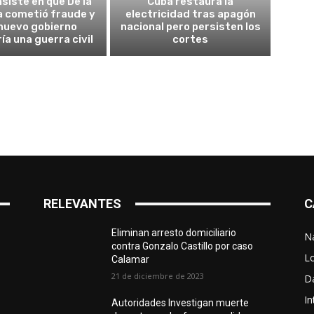
nsiste en que De la
Cuba restaura la
la cometió fraude y
electricidad tras apagón
nuevo gobierno
nacional pero persisten los
ía una guerra civil
cortes
RELEVANTES
C
Eliminan arresto domiciliario
N
contra Gonzalo Castillo por caso
L
Calamar
21 de diciembre de 2023
D
In
Autoridades Investigan muerte