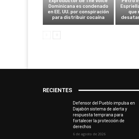
Exproductor de The Voice
Petro i
Dominicana es condenado
Espriel
en EE. UU. por conspiración
que 
para distribuir cocaína
desatar
RECIENTES
Defensor del Pueblo impulsa en
Dajabón sistema de alerta y
respuesta temprana para
fortalecer la protección de
derechos
6 de agosto de 2026