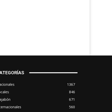
ATEGORÍAS
acionales
1367
ocales
846
ajabón
671
ternacionales
560