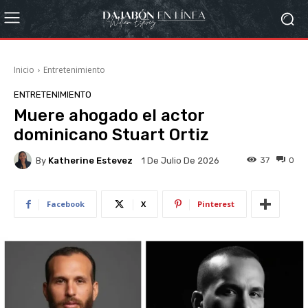
Inicio
Entretenimiento
ENTRETENIMIENTO
Muere ahogado el actor
dominicano Stuart Ortiz
By
Katherine Estevez
37
0
1 De Julio De 2026
Facebook
X
Pinterest