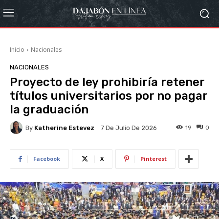
Inicio
Nacionales
NACIONALES
Proyecto de ley prohibiría retener
títulos universitarios por no pagar
la graduación
By
Katherine Estevez
19
0
7 De Julio De 2026
Facebook
X
Pinterest