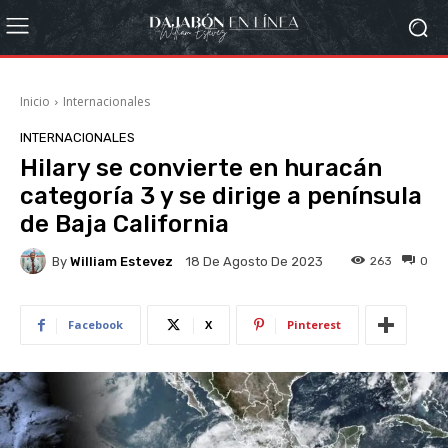
Inicio
Internacionales
INTERNACIONALES
Hilary se convierte en huracán
categoría 3 y se dirige a península
de Baja California
By
William Estevez
263
0
18 De Agosto De 2023
Facebook
X
Pinterest