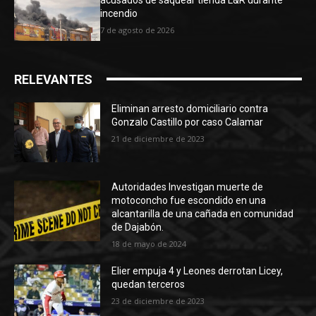
acusados de saquear tienda L&R durante
incendio
7 de agosto de 2026
RELEVANTES
Eliminan arresto domiciliario contra
Gonzalo Castillo por caso Calamar
21 de diciembre de 2023
Autoridades Investigan muerte de
motoconcho fue escondido en una
alcantarilla de una cañada en comunidad
de Dajabón.
18 de mayo de 2024
Elier empuja 4 y Leones derrotan Licey,
quedan terceros
23 de diciembre de 2023