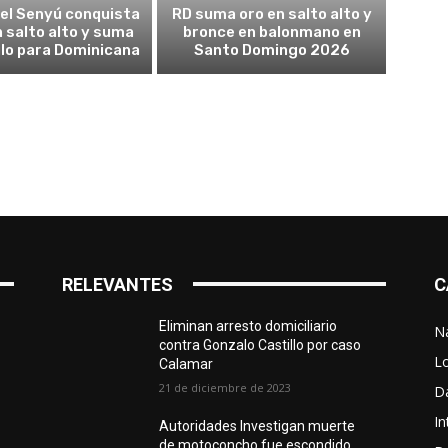
el Senyú conquista
RD suma oro en salto alto y
n salto alto y suma
bronce en balonmano en
ulo para Dominicana
Santo Domingo 2026
RELEVANTES
C
Eliminan arresto domiciliario
N
contra Gonzalo Castillo por caso
L
Calamar
21 de diciembre de 2023
D
In
Autoridades Investigan muerte
de motoconcho fue escondido