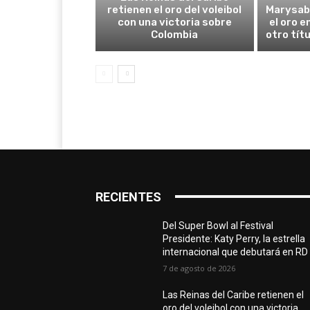
retienen el oro del voleibol
Marysab
con una victoria sobre
el oro e
Colombia
otro tít
RECIENTES
Del Super Bowl al Festival
Presidente: Katy Perry, la estrella
internacional que debutará en RD
7 de agosto de 2026
Las Reinas del Caribe retienen el
oro del voleibol con una victoria