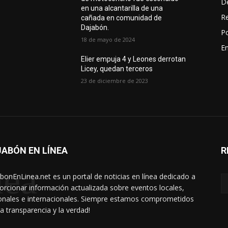
D
en una alcantarilla de una
R
cañada en comunidad de
Dajabón.
Po
18 de mayo de 2024
En
Elier empuja 4 y Leones derrotan
Licey, quedan terceros
23 de diciembre de 2023
ABÓN EN LÍNEA
R
nea
bonEnLinea.net es un portal de noticias en línea dedicado a
orcionar información actualizada sobre eventos locales,
onales e internacionales. Siempre estamos comprometidos
la transparencia y la verdad!