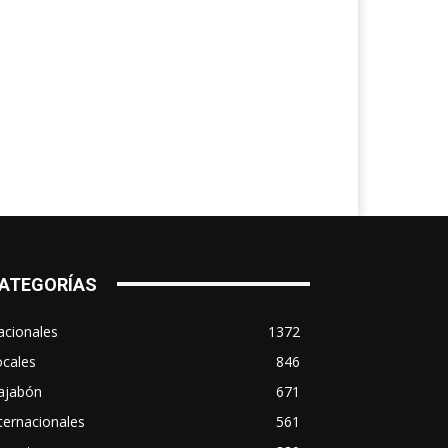
ATEGORÍAS
acionales
1372
ocales
846
ajabón
671
ternacionales
561