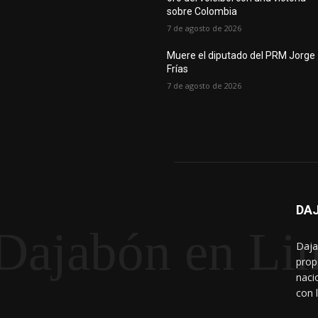
sobre Colombia
7 de agosto de 2026
Muere el diputado del PRM Jorge
Frías
7 de agosto de 2026
DAJ
Dajabón en Li
Daja
prop
naci
con 