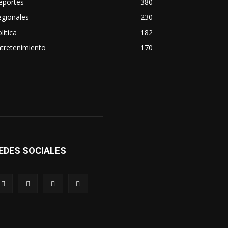
eportes
380
egionales
230
lítica
182
tretenimiento
170
EDES SOCIALES