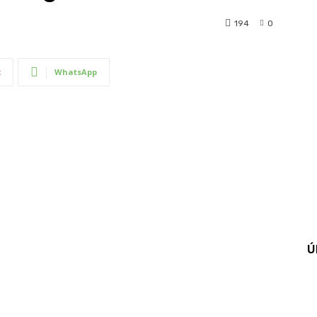
194
0
t
WhatsApp
Ú