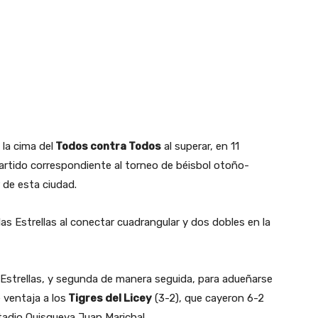
 la cima del
Todos contra Todos
al superar, en 11
rtido correspondiente al torneo de béisbol otoño-
r de esta ciudad.
las Estrellas al conectar cuadrangular y dos dobles en la
 Estrellas, y segunda de manera seguida, para adueñarse
 ventaja a los
Tigres del Licey
(3-2), que cayeron 6-2
stadio Quisqueya Juan Marichal.