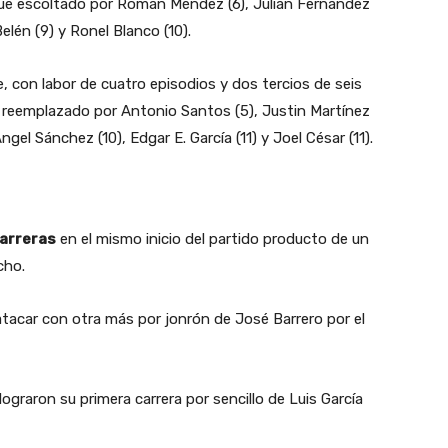
 Fue escoltado por Román Méndez (6), Julián Fernández
elén (9) y Ronel Blanco (10).
, con labor de cuatro episodios y dos tercios de seis
e reemplazado por Antonio Santos (5), Justin Martínez
el Sánchez (10), Edgar E. García (11) y Joel César (11).
arreras
en el mismo inicio del partido producto de un
cho.
 atacar con otra más por jonrón de José Barrero por el
 lograron su primera carrera por sencillo de Luis García