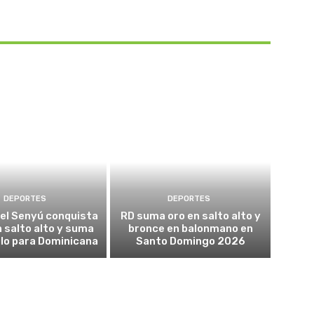
DEPORTES
DEPORTES
el Senyú conquista
RD suma oro en salto alto y
n salto alto y suma
bronce en balonmano en
ulo para Dominicana
Santo Domingo 2026