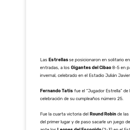
Las
Estrellas
se posicionaron en solitario en
entradas, a los
Gigantes del Cibao
8-5 en pa
invernal, celebrado en el Estadio Julián Javie
Fernando Tatis
fue el “Jugador Estrella” de 
celebración de su cumpleaños número 25.
Fue la cuarta victoria del
Round Robin
de las
del primer lugar y de paso sacarle un juego de
ante los
Leones del Escogido
(2-3) en el E