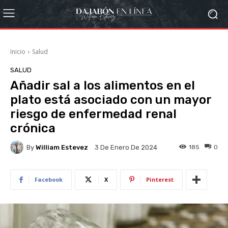
Inicio
Salud
SALUD
Añadir sal a los alimentos en el
plato está asociado con un mayor
riesgo de enfermedad renal
crónica
By
William Estevez
185
0
3 De Enero De 2024
Facebook
X
Pinterest