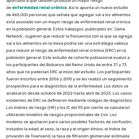
apuntado a que también produce un mayor riesgo
de
enfermedad renal crónica
. Así lo apunta un nuevo estudio
de 465,000 personas que señala que agregar sal a los alimentos
está asociado con un mayor riesgo de enfermedad renal crónica
en la población general. Estos hallazgos, publicados en 'Jama
Network', sugieren que reducir la frecuencia con la que se agrega
sal a los alimentos en la mesa podría ser una estrategia valiosa
para reducir el riesgo de enfermedad renal crónica (ERC) en la
población general. Este estudio de cohorte poblacional evaluó a
los participantes del Biobanco del Reino Unido de entre 37 y 73
años que no padecían ERC al inicio del estudio. Los participantes
fueron inscritos entre 2006 y 2010 y se les realizó un seguimiento
prospectivo para el diagnóstico de la enfermedad. Los datos se
analizaron desde octubre de 2022 hasta abril de 2023. Los casos
incidentes de ERC se definieron mediante códigos de diagnóstico.
Los índices de riesgo (HR) y los IC del 95 por ciento se calcularon
utilizando modelos de riesgos proporcionales de Cox. Los
modelos se ajustaron para varios posibles factores de confusión,
incluidos la edad, el sexo, la raza y el origen étnico, el índice de
privación de Townsend, la tasa de filtración glomerular estimada