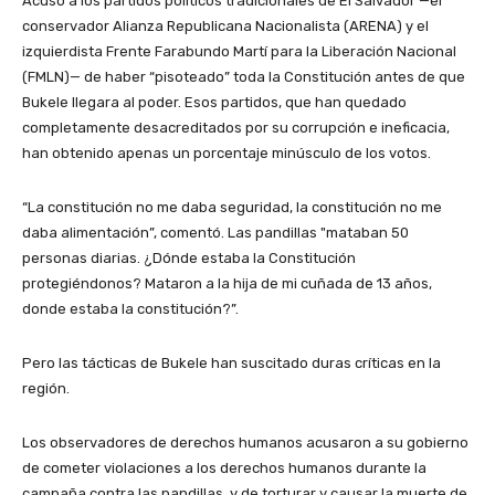
Acusó a los partidos políticos tradicionales de El Salvador —el
conservador Alianza Republicana Nacionalista (ARENA) y el
izquierdista Frente Farabundo Martí para la Liberación Nacional
(FMLN)— de haber “pisoteado” toda la Constitución antes de que
Bukele llegara al poder. Esos partidos, que han quedado
completamente desacreditados por su corrupción e ineficacia,
han obtenido apenas un porcentaje minúsculo de los votos.
“La constitución no me daba seguridad, la constitución no me
daba alimentación”, comentó. Las pandillas "mataban 50
personas diarias. ¿Dónde estaba la Constitución
protegiéndonos? Mataron a la hija de mi cuñada de 13 años,
donde estaba la constitución?”.
Pero las tácticas de Bukele han suscitado duras críticas en la
región.
Los observadores de derechos humanos acusaron a su gobierno
de cometer violaciones a los derechos humanos durante la
campaña contra las pandillas, y de torturar y causar la muerte de