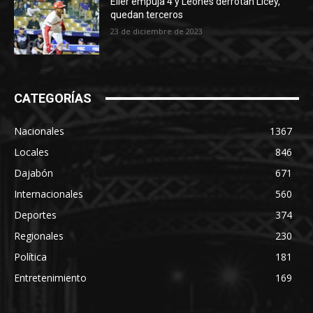
Elier empuja 4 y Leones derrotan Licey,
quedan terceros
23 de diciembre de 2023
CATEGORÍAS
Nacionales
1367
Locales
846
Dajabón
671
Internacionales
560
Deportes
374
Regionales
230
Política
181
Entretenimiento
169