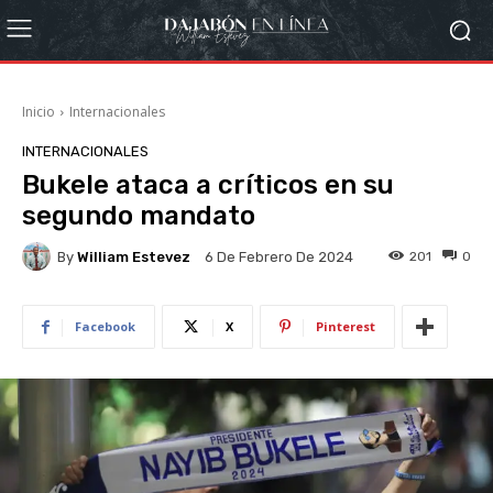
Inicio
Internacionales
INTERNACIONALES
Bukele ataca a críticos en su
segundo mandato
By
William Estevez
201
0
6 De Febrero De 2024
Facebook
X
Pinterest