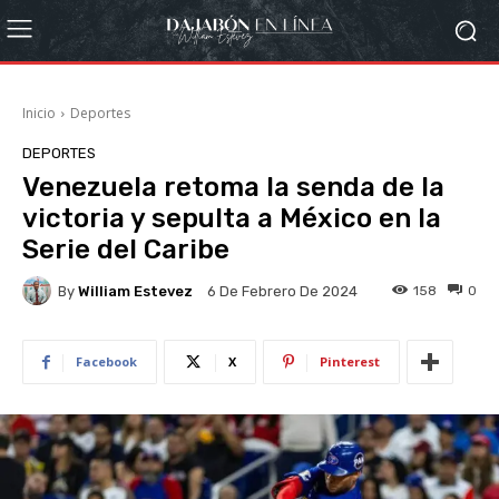
Inicio
Deportes
DEPORTES
Venezuela retoma la senda de la
victoria y sepulta a México en la
Serie del Caribe
By
William Estevez
158
0
6 De Febrero De 2024
Facebook
X
Pinterest