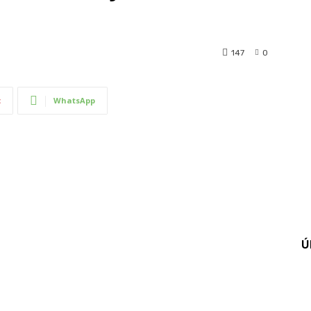
147
0
t
WhatsApp
Ú