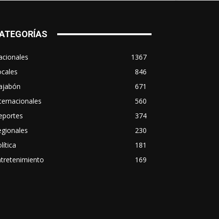
ATEGORÍAS
acionales
1367
ocales
846
ajabón
671
ternacionales
560
eportes
374
egionales
230
lítica
181
tretenimiento
169