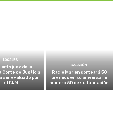
LOCALES
DAJABÓN
uarto juez de la
 Corte de Justicia
Radio Marien sorteará 50
 a ser evaluado por
premios en su aniversario
el CNM
numero 50 de su fundación.