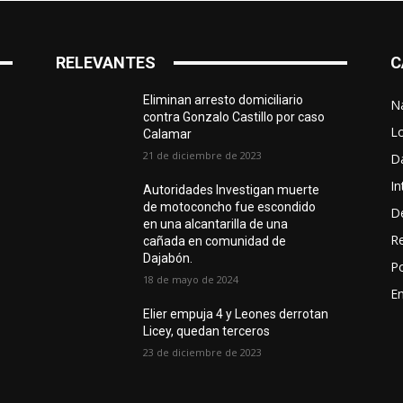
RELEVANTES
C
Eliminan arresto domiciliario
N
contra Gonzalo Castillo por caso
L
Calamar
21 de diciembre de 2023
D
In
Autoridades Investigan muerte
de motoconcho fue escondido
D
en una alcantarilla de una
R
cañada en comunidad de
Dajabón.
Po
18 de mayo de 2024
En
Elier empuja 4 y Leones derrotan
Licey, quedan terceros
23 de diciembre de 2023