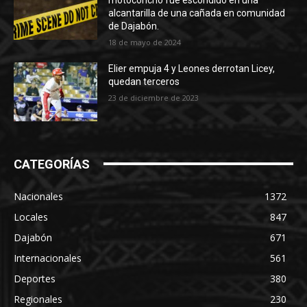
alcantarilla de una cañada en comunidad
de Dajabón.
18 de mayo de 2024
Elier empuja 4 y Leones derrotan Licey,
quedan terceros
23 de diciembre de 2023
CATEGORÍAS
Nacionales
1372
Locales
847
Dajabón
671
Internacionales
561
Deportes
380
Regionales
230